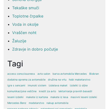
Tekaške smuči
Toplotne črpalke
Voda in okolje
Vraščen noht
Žaluzije
Zdravje in dobro počutje
Tagi
access consciousness
avto salon
barva avtomobila Mercedes
Biobran
dodatna oprema za avtomobile
družina na vrtu
hobi maketarstvo
igre s sencami
imunski sistem
izdelava maket
izdelki iz oljke
komunikacijske veščine
kredit za avto
lektoriranje pravnih besedil
leseni izdelki
makete iz kartona
makete iz lesa
masivni leseni izdelki
Mercedes Benz
modelarstvo
nakup avtomobila
naravna podpora zdravju
natandnost pri prevajanju
nostalgija