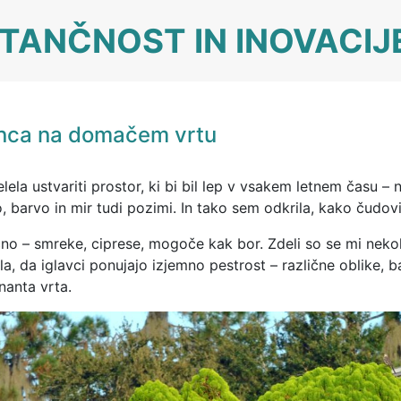
TANČNOST IN INOVACIJ
ganca na domačem vrtu
elela ustvariti prostor, ki bi bil lep v vsakem letnem času –
ko, barvo in mir tudi pozimi. In tako sem odkrila, kako čudov
ično – smreke, ciprese, mogoče kak bor. Zdeli so se mi nek
la, da iglavci ponujajo izjemno pestrost – različne oblike, ba
nanta vrta.