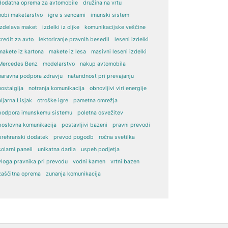
dodatna oprema za avtomobile
družina na vrtu
hobi maketarstvo
igre s sencami
imunski sistem
izdelava maket
izdelki iz oljke
komunikacijske veščine
kredit za avto
lektoriranje pravnih besedil
leseni izdelki
makete iz kartona
makete iz lesa
masivni leseni izdelki
Mercedes Benz
modelarstvo
nakup avtomobila
naravna podpora zdravju
natandnost pri prevajanju
nostalgija
notranja komunikacija
obnovljivi viri energije
oljarna Lisjak
otroške igre
pametna omrežja
podpora imunskemu sistemu
poletna osvežitev
poslovna komunikacija
postavljivi bazeni
pravni prevodi
prehranski dodatek
prevod pogodb
ročna svetilka
solarni paneli
unikatna darila
uspeh podjetja
vloga pravnika pri prevodu
vodni kamen
vrtni bazen
zaščitna oprema
zunanja komunikacija