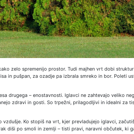
 kako zelo spremenijo prostor. Tudi majhen vrt dobi strukturo
tisa in pušpan, za ozadje pa izbrala smreko in bor. Poleti u
česa drugega – enostavnosti. Iglavci ne zahtevajo veliko n
o zdravi in gosti. So trpežni, prilagodljivi in idealni za tis
 vzdušje. Ko stopiš na vrt, kjer prevladujejo iglavci, začuti
k diši po smoli in zemlji – tisti pravi, naravni občutek, ki 