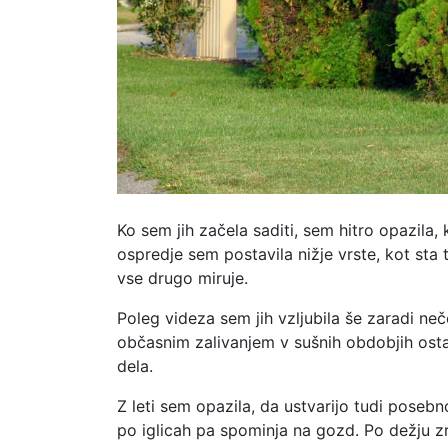
Ko sem jih začela saditi, sem hitro opazila,
ospredje sem postavila nižje vrste, kot sta 
vse drugo miruje.
Poleg videza sem jih vzljubila še zaradi ne
občasnim zalivanjem v sušnih obdobjih ostanej
dela.
Z leti sem opazila, da ustvarijo tudi posebno
po iglicah pa spominja na gozd. Po dežju zra