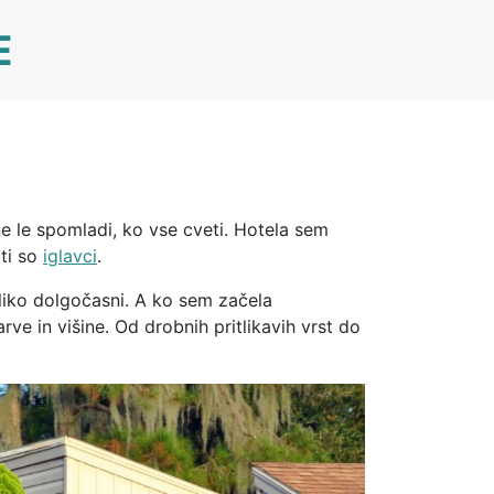
E
 ne le spomladi, ko vse cveti. Hotela sem
iti so
iglavci
.
oliko dolgočasni. A ko sem začela
rve in višine. Od drobnih pritlikavih vrst do