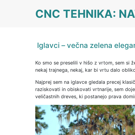
Skip
CNC TEHNIKA: NA
to
content
Iglavci – večna zelena ele
Ko smo se preselili v hišo z vrtom, sem si ž
nekaj trajnega, nekaj, kar bi vrtu dalo obli
Najprej sem na iglavce gledala precej klas
raziskovati in obiskovati vrtnarije, sem doje
veličastnih dreves, ki postanejo prava domi