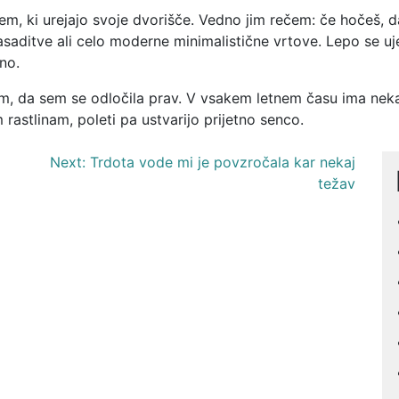
jem, ki urejajo svoje dvorišče. Vedno jim rečem: če hočeš, d
zasaditve ali celo moderne minimalistične vrtove. Lepo se 
no.
, da sem se odločila prav. V vsakem letnem času ima nekaj 
rastlinam, poleti pa ustvarijo prijetno senco.
Next:
Trdota vode mi je povzročala kar nekaj
težav