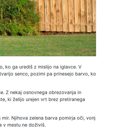
, ko ga urediš z mislijo na iglavce. V
stvarijo senco, pozimi pa prinesejo barvo, ko
ege. Z nekaj osnovnega obrezovanja in
te, ki želijo urejen vrt brez pretiranega
š mir. Njihova zelena barva pomirja oči, vonj
ga v mestu ne doživiš.