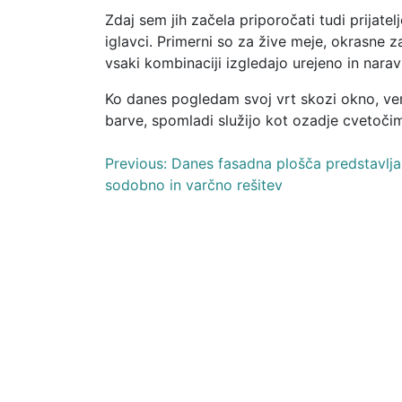
Zdaj sem jih začela priporočati tudi prijatel
iglavci. Primerni so za žive meje, okrasne 
vsaki kombinaciji izgledajo urejeno in narav
Ko danes pogledam svoj vrt skozi okno, vem
barve, spomladi služijo kot ozadje cvetočim 
Navigacija
Previous:
Danes fasadna plošča predstavlja
sodobno in varčno rešitev
prispevka