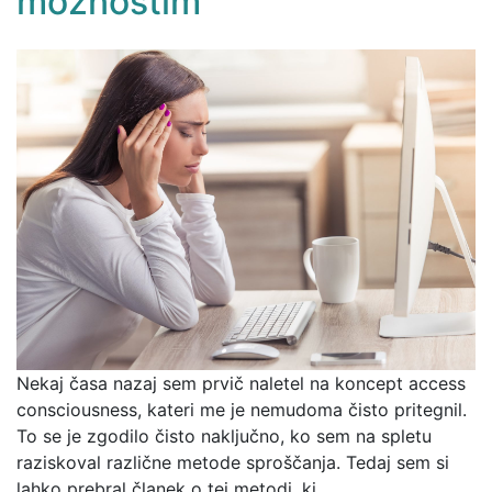
možnostim
Nekaj časa nazaj sem prvič naletel na koncept access
consciousness, kateri me je nemudoma čisto pritegnil.
To se je zgodilo čisto naključno, ko sem na spletu
raziskoval različne metode sproščanja. Tedaj sem si
lahko prebral članek o tej metodi, ki…