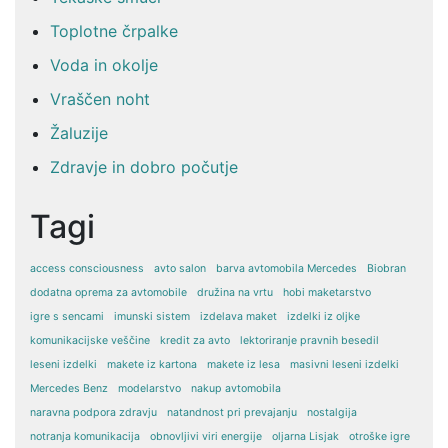
Toplotne črpalke
Voda in okolje
Vraščen noht
Žaluzije
Zdravje in dobro počutje
Tagi
access consciousness
avto salon
barva avtomobila Mercedes
Biobran
dodatna oprema za avtomobile
družina na vrtu
hobi maketarstvo
igre s sencami
imunski sistem
izdelava maket
izdelki iz oljke
komunikacijske veščine
kredit za avto
lektoriranje pravnih besedil
leseni izdelki
makete iz kartona
makete iz lesa
masivni leseni izdelki
Mercedes Benz
modelarstvo
nakup avtomobila
naravna podpora zdravju
natandnost pri prevajanju
nostalgija
notranja komunikacija
obnovljivi viri energije
oljarna Lisjak
otroške igre