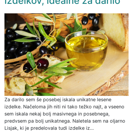
izdelkov, idealne za darilo
Za darilo sem še posebej iskala unikatne lesene
izdelke. Načeloma jih niti ni tako težko najt, a vseeno
sem iskala nekaj bolj masivnega in posebnega,
predvsem pa bolj unikatnega. Naletela sem na oljarno
Lisjak, ki je predelovala tudi izdelke iz…