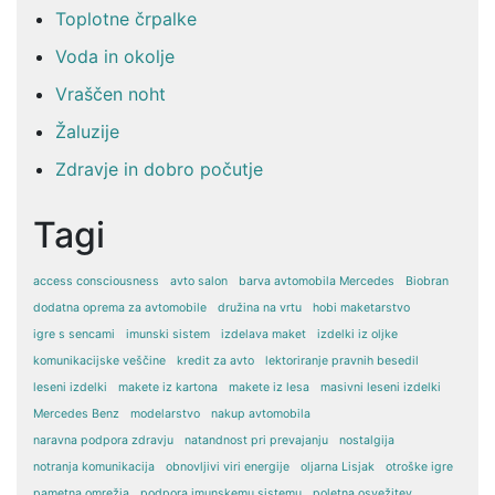
Toplotne črpalke
Voda in okolje
Vraščen noht
Žaluzije
Zdravje in dobro počutje
Tagi
access consciousness
avto salon
barva avtomobila Mercedes
Biobran
dodatna oprema za avtomobile
družina na vrtu
hobi maketarstvo
igre s sencami
imunski sistem
izdelava maket
izdelki iz oljke
komunikacijske veščine
kredit za avto
lektoriranje pravnih besedil
leseni izdelki
makete iz kartona
makete iz lesa
masivni leseni izdelki
Mercedes Benz
modelarstvo
nakup avtomobila
naravna podpora zdravju
natandnost pri prevajanju
nostalgija
notranja komunikacija
obnovljivi viri energije
oljarna Lisjak
otroške igre
pametna omrežja
podpora imunskemu sistemu
poletna osvežitev