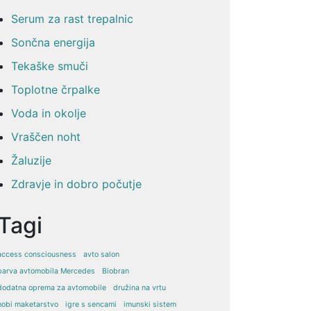
Serum za rast trepalnic
Sončna energija
Tekaške smuči
Toplotne črpalke
Voda in okolje
Vraščen noht
Žaluzije
Zdravje in dobro počutje
Tagi
access consciousness
avto salon
barva avtomobila Mercedes
Biobran
dodatna oprema za avtomobile
družina na vrtu
hobi maketarstvo
igre s sencami
imunski sistem