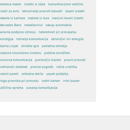
izdelava maket
izdelki iz oljke
komunikacijske veščine
kredit za avto
lektoriranje pravnih besedil
leseni izdelki
makete iz kartona
makete iz lesa
masivni leseni izdelki
Mercedes Benz
modelarstvo
nakup avtomobila
naravna podpora zdravju
natandnost pri prevajanju
nostalgija
notranja komunikacija
obnovljivi viri energije
oljarna Lisjak
otroške igre
pametna omrežja
podpora imunskemu sistemu
poletna osvežitev
poslovna komunikacija
postavljivi bazeni
pravni prevodi
prehranski dodatek
prevod pogodb
ročna svetilka
solarni paneli
unikatna darila
uspeh podjetja
vloga pravnika pri prevodu
vodni kamen
vrtni bazen
zaščitna oprema
zunanja komunikacija