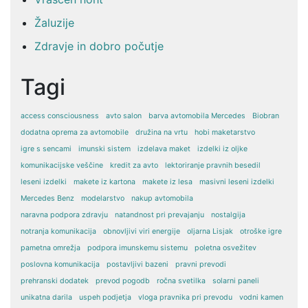
Žaluzije
Zdravje in dobro počutje
Tagi
access consciousness
avto salon
barva avtomobila Mercedes
Biobran
dodatna oprema za avtomobile
družina na vrtu
hobi maketarstvo
igre s sencami
imunski sistem
izdelava maket
izdelki iz oljke
komunikacijske veščine
kredit za avto
lektoriranje pravnih besedil
leseni izdelki
makete iz kartona
makete iz lesa
masivni leseni izdelki
Mercedes Benz
modelarstvo
nakup avtomobila
naravna podpora zdravju
natandnost pri prevajanju
nostalgija
notranja komunikacija
obnovljivi viri energije
oljarna Lisjak
otroške igre
pametna omrežja
podpora imunskemu sistemu
poletna osvežitev
poslovna komunikacija
postavljivi bazeni
pravni prevodi
prehranski dodatek
prevod pogodb
ročna svetilka
solarni paneli
unikatna darila
uspeh podjetja
vloga pravnika pri prevodu
vodni kamen