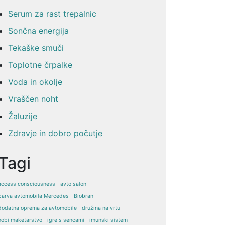
Serum za rast trepalnic
Sončna energija
Tekaške smuči
Toplotne črpalke
Voda in okolje
Vraščen noht
Žaluzije
Zdravje in dobro počutje
Tagi
access consciousness
avto salon
barva avtomobila Mercedes
Biobran
dodatna oprema za avtomobile
družina na vrtu
hobi maketarstvo
igre s sencami
imunski sistem