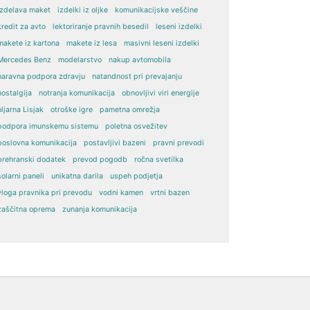
izdelava maket
izdelki iz oljke
komunikacijske veščine
kredit za avto
lektoriranje pravnih besedil
leseni izdelki
makete iz kartona
makete iz lesa
masivni leseni izdelki
Mercedes Benz
modelarstvo
nakup avtomobila
naravna podpora zdravju
natandnost pri prevajanju
nostalgija
notranja komunikacija
obnovljivi viri energije
oljarna Lisjak
otroške igre
pametna omrežja
podpora imunskemu sistemu
poletna osvežitev
poslovna komunikacija
postavljivi bazeni
pravni prevodi
prehranski dodatek
prevod pogodb
ročna svetilka
solarni paneli
unikatna darila
uspeh podjetja
vloga pravnika pri prevodu
vodni kamen
vrtni bazen
zaščitna oprema
zunanja komunikacija