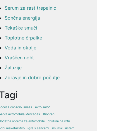
Serum za rast trepalnic
Sončna energija
Tekaške smuči
Toplotne črpalke
Voda in okolje
Vraščen noht
Žaluzije
Zdravje in dobro počutje
Tagi
access consciousness
avto salon
barva avtomobila Mercedes
Biobran
dodatna oprema za avtomobile
družina na vrtu
hobi maketarstvo
igre s sencami
imunski sistem