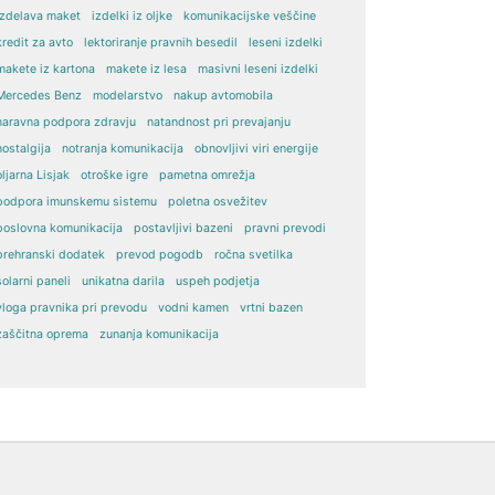
izdelava maket
izdelki iz oljke
komunikacijske veščine
kredit za avto
lektoriranje pravnih besedil
leseni izdelki
makete iz kartona
makete iz lesa
masivni leseni izdelki
Mercedes Benz
modelarstvo
nakup avtomobila
naravna podpora zdravju
natandnost pri prevajanju
nostalgija
notranja komunikacija
obnovljivi viri energije
oljarna Lisjak
otroške igre
pametna omrežja
podpora imunskemu sistemu
poletna osvežitev
poslovna komunikacija
postavljivi bazeni
pravni prevodi
prehranski dodatek
prevod pogodb
ročna svetilka
solarni paneli
unikatna darila
uspeh podjetja
vloga pravnika pri prevodu
vodni kamen
vrtni bazen
zaščitna oprema
zunanja komunikacija