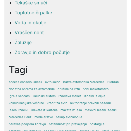
Tekaške smuči
Toplotne črpalke
Voda in okolje
Vraščen noht
Žaluzije
Zdravje in dobro počutje
Tagi
access consciousness
avto salon
barva avtomobila Mercedes
Biobran
dodatna oprema za avtomobile
družina na vrtu
hobi maketarstvo
igre s sencami
imunski sistem
izdelava maket
izdelki iz oljke
komunikacijske veščine
kredit za avto
lektoriranje pravnih besedil
leseni izdelki
makete iz kartona
makete iz lesa
masivni leseni izdelki
Mercedes Benz
modelarstvo
nakup avtomobila
naravna podpora zdravju
natandnost pri prevajanju
nostalgija