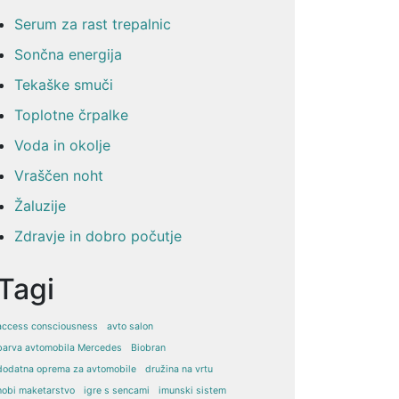
Serum za rast trepalnic
Sončna energija
Tekaške smuči
Toplotne črpalke
Voda in okolje
Vraščen noht
Žaluzije
Zdravje in dobro počutje
Tagi
access consciousness
avto salon
barva avtomobila Mercedes
Biobran
dodatna oprema za avtomobile
družina na vrtu
hobi maketarstvo
igre s sencami
imunski sistem