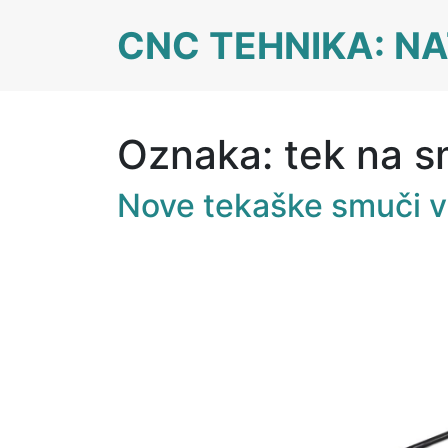
Skip
CNC TEHNIKA: NA
to
content
Oznaka:
tek na 
Nove tekaške smuči v