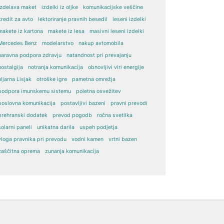
izdelava maket
izdelki iz oljke
komunikacijske veščine
kredit za avto
lektoriranje pravnih besedil
leseni izdelki
makete iz kartona
makete iz lesa
masivni leseni izdelki
Mercedes Benz
modelarstvo
nakup avtomobila
naravna podpora zdravju
natandnost pri prevajanju
nostalgija
notranja komunikacija
obnovljivi viri energije
oljarna Lisjak
otroške igre
pametna omrežja
podpora imunskemu sistemu
poletna osvežitev
poslovna komunikacija
postavljivi bazeni
pravni prevodi
prehranski dodatek
prevod pogodb
ročna svetilka
solarni paneli
unikatna darila
uspeh podjetja
vloga pravnika pri prevodu
vodni kamen
vrtni bazen
zaščitna oprema
zunanja komunikacija