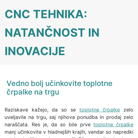
Skip
CNC TEHNIKA:
to
content
NATANČNOST IN
INOVACIJE
Vedno bolj učinkovite toplotne
črpalke na trgu
Raziskave kažejo, da so se
toplotne črpalke
zelo
uveljavile na trgu, saj njihova ponudba in prodaj zelo
naraščata. Res je, da so bile prve
toplotne črpalke
manj učinkovite v hladnejših krajih, vendar so napredki