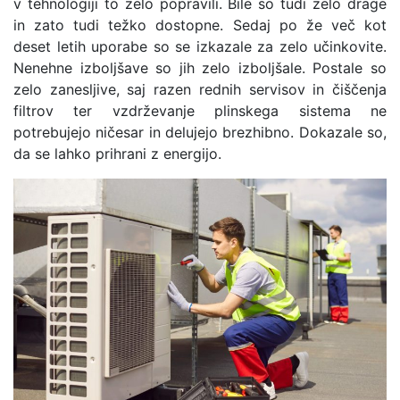
v tehnologiji to zelo popravili. Bile so tudi zelo drage
in zato tudi težko dostopne. Sedaj po že več kot
deset letih uporabe so se izkazale za zelo učinkovite.
Nenehne izboljšave so jih zelo izboljšale. Postale so
zelo zanesljive, saj razen rednih servisov in čiščenja
filtrov ter vzdrževanje plinskega sistema ne
potrebujejo ničesar in delujejo brezhibno. Dokazale so,
da se lahko prihrani z energijo.