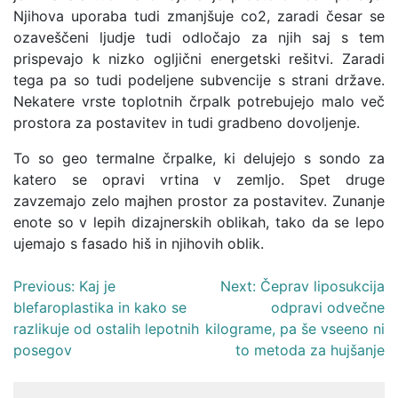
Njihova uporaba tudi zmanjšuje co2, zaradi česar se
ozaveščeni ljudje tudi odločajo za njih saj s tem
prispevajo k nizko ogljični energetski rešitvi. Zaradi
tega pa so tudi podeljene subvencije s strani države.
Nekatere vrste toplotnih črpalk potrebujejo malo več
prostora za postavitev in tudi gradbeno dovoljenje.
To so geo termalne črpalke, ki delujejo s sondo za
katero se opravi vrtina v zemljo. Spet druge
zavzemajo zelo majhen prostor za postavitev. Zunanje
enote so v lepih dizajnerskih oblikah, tako da se lepo
ujemajo s fasado hiš in njihovih oblik.
Navigacija
Previous:
Kaj je
Next:
Čeprav liposukcija
blefaroplastika in kako se
odpravi odvečne
prispevka
razlikuje od ostalih lepotnih
kilograme, pa še vseeno ni
posegov
to metoda za hujšanje