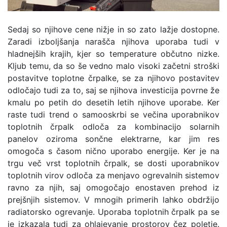
Sedaj so njihove cene nižje in so zato lažje dostopne.
Zaradi izboljšanja narašča njihova uporaba tudi v
hladnejših krajih, kjer so temperature občutno nizke.
Kljub temu, da so še vedno malo visoki začetni stroški
postavitve toplotne črpalke, se za njihovo postavitev
odločajo tudi za to, saj se njihova investicija povrne že
kmalu po petih do desetih letih njihove uporabe. Ker
raste tudi trend o samooskrbi se večina uporabnikov
toplotnih črpalk odloča za kombinacijo solarnih
panelov oziroma sončne elektrarne, kar jim res
omogoča s časom nično uporabo energije. Ker je na
trgu več vrst toplotnih črpalk, se dosti uporabnikov
toplotnih virov odloča za menjavo ogrevalnih sistemov
ravno za njih, saj omogočajo enostaven prehod iz
prejšnjih sistemov. V mnogih primerih lahko obdržijo
radiatorsko ogrevanje. Uporaba toplotnih črpalk pa se
je izkazala tudi za ohlajevanje prostorov čez poletje.