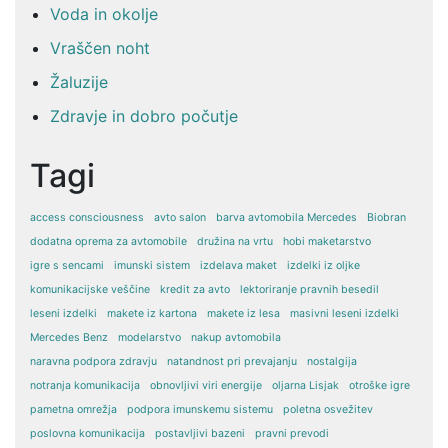
Voda in okolje
Vraščen noht
Žaluzije
Zdravje in dobro počutje
Tagi
access consciousness
avto salon
barva avtomobila Mercedes
Biobran
dodatna oprema za avtomobile
družina na vrtu
hobi maketarstvo
igre s sencami
imunski sistem
izdelava maket
izdelki iz oljke
komunikacijske veščine
kredit za avto
lektoriranje pravnih besedil
leseni izdelki
makete iz kartona
makete iz lesa
masivni leseni izdelki
Mercedes Benz
modelarstvo
nakup avtomobila
naravna podpora zdravju
natandnost pri prevajanju
nostalgija
notranja komunikacija
obnovljivi viri energije
oljarna Lisjak
otroške igre
pametna omrežja
podpora imunskemu sistemu
poletna osvežitev
poslovna komunikacija
postavljivi bazeni
pravni prevodi