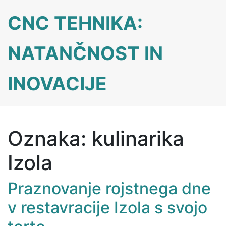
Skip
CNC TEHNIKA:
to
content
NATANČNOST IN
INOVACIJE
Oznaka:
kulinarika
Izola
Praznovanje rojstnega dne
v restavracije Izola s svojo