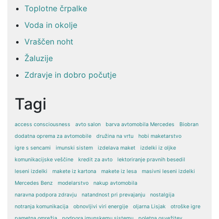
Toplotne črpalke
Voda in okolje
Vraščen noht
Žaluzije
Zdravje in dobro počutje
Tagi
access consciousness
avto salon
barva avtomobila Mercedes
Biobran
dodatna oprema za avtomobile
družina na vrtu
hobi maketarstvo
igre s sencami
imunski sistem
izdelava maket
izdelki iz oljke
komunikacijske veščine
kredit za avto
lektoriranje pravnih besedil
leseni izdelki
makete iz kartona
makete iz lesa
masivni leseni izdelki
Mercedes Benz
modelarstvo
nakup avtomobila
naravna podpora zdravju
natandnost pri prevajanju
nostalgija
notranja komunikacija
obnovljivi viri energije
oljarna Lisjak
otroške igre
pametna omrežja
podpora imunskemu sistemu
poletna osvežitev