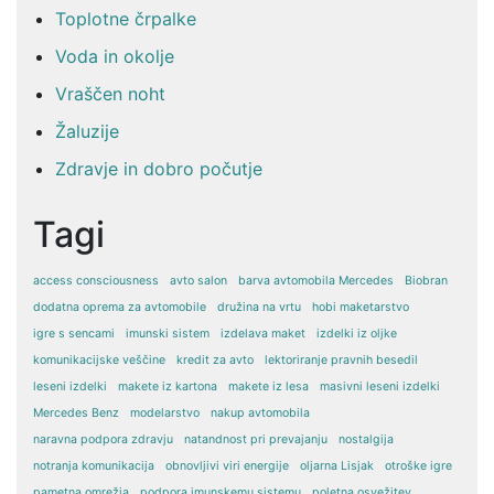
Toplotne črpalke
Voda in okolje
Vraščen noht
Žaluzije
Zdravje in dobro počutje
Tagi
access consciousness
avto salon
barva avtomobila Mercedes
Biobran
dodatna oprema za avtomobile
družina na vrtu
hobi maketarstvo
igre s sencami
imunski sistem
izdelava maket
izdelki iz oljke
komunikacijske veščine
kredit za avto
lektoriranje pravnih besedil
leseni izdelki
makete iz kartona
makete iz lesa
masivni leseni izdelki
Mercedes Benz
modelarstvo
nakup avtomobila
naravna podpora zdravju
natandnost pri prevajanju
nostalgija
notranja komunikacija
obnovljivi viri energije
oljarna Lisjak
otroške igre
pametna omrežja
podpora imunskemu sistemu
poletna osvežitev